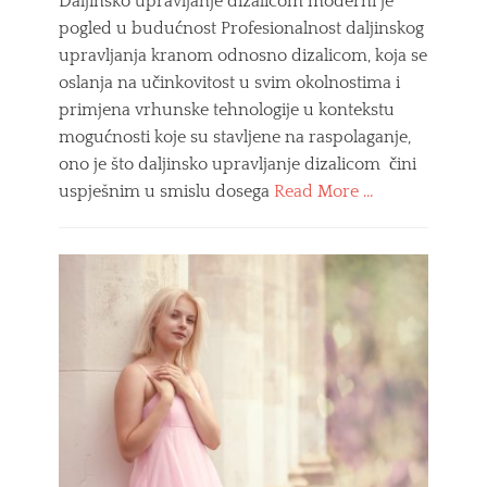
Daljinsko upravljanje dizalicom moderni je
r
pogled u budućnost Profesionalnost daljinskog
i
,
upravljanja kranom odnosno dizalicom, koja se
r
oslanja na učinkovitost u svim okolnostima i
a
primjena vrhunske tehnologije u kontekstu
d
n
mogućnosti koje su stavljene na raspolaganje,
a
ono je što daljinsko upravljanje dizalicom čini
o
uspješnim u smislu dosega
Read More …
d
j
Categories
e
P
ć
r
a
o
z
i
a
z
k
v
o
o
n
d
o
n
b
j
a
a
r
Tags
e