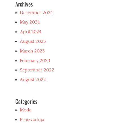
Archives
,
l
ž
i
December 2024
e
c
n
e
May 2024
s
,
k
o
April 2024
a
z
o
n
August 2023
d
a
March 2023
j
k
e
e
February 2023
ć
z
a
a
September 2022
k
u
a
p
August 2022
t
r
a
a
l
v
Categories
o
l
g
j
Moda
a
n
Proizvodnja
j
e