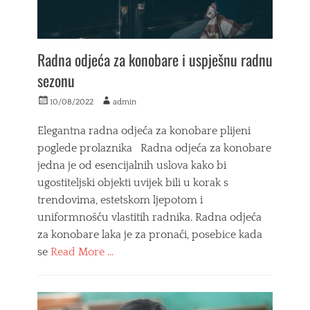
m
m
a
,
j
d
i
i
Radna odjeća za konobare i uspješnu radnu
c
z
sezonu
e
a
b
l
Posted
Author
10/08/2022
admin
e
i
on
z
c
Elegantna radna odjeća za konobare plijeni
r
a
u
n
poglede prolaznika Radna odjeća za konobare
k
a
jedna je od esencijalnih uslova kako bi
a
d
ugostiteljski objekti uvijek bili u korak s
v
a
a
l
trendovima, estetskom ljepotom i
,
j
uniformnošću vlastitih radnika. Radna odjeća
m
i
za konobare laka je za pronaći, posebice kada
u
n
š
s
se
Read More …
k
k
Categories
e
o
m
P
u
a
r
p