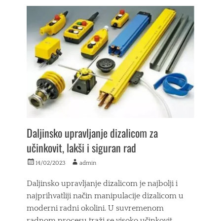
M
,
o
ž
d
e
a
n
Tags
s
k
k
o
e
š
t
u
r
l
e
j
n
a
i
,
r
ž
k
Daljinsko upravljanje dizalicom za
e
e
učinkovit, lakši i siguran rad
n
s
Posted
Author
14/02/2023
admin
k
on
a
Daljinsko upravljanje dizalicom je najbolji i
p
i
najprihvatliji način manipulacije dizalicom u
d
moderni radni okolini. U suvremenom
ž
radnom procesu traži se visoko učinkovit,
a