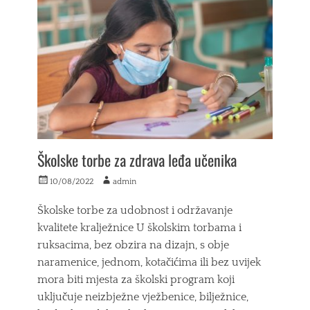
j
o
r
i
i
a
c
z
v
e
v
l
d
o
j
u
d
a
g
n
n
i
j
j
h
a
e
r
Tags
,
u
o
r
k
z
a
Školske torbe za zdrava leđa učenika
a
n
d
v
a
n
Posted
Author
10/08/2022
admin
a
k
a
on
,
e
o
Školske torbe za udobnost i održavanje
m
z
d
kvalitete kralježnice U školskim torbama i
u
a
j
š
u
ruksacima, bez obzira na dizajn, s obje
e
k
p
ć
naramenice, jednom, kotačićima ili bez uvijek
e
r
a
mora biti mjesta za školski program koji
m
a
k
a
v
uključuje neizbježne vježbenice, bilježnice,
o
j
l
n