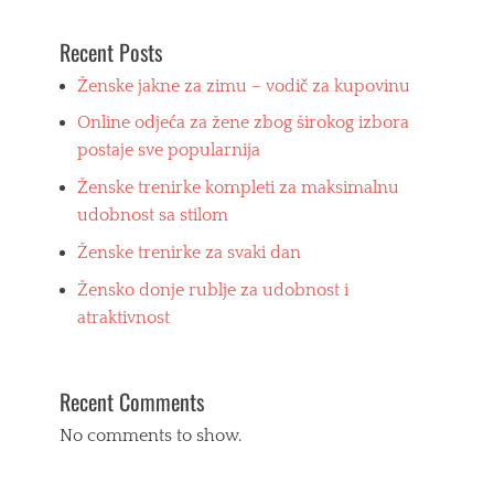
a
ž
l
e
Recent Posts
i
n
c
s
Ženske jakne za zimu – vodič za kupovinu
o
k
m
Online odjeća za žene zbog širokog izbora
a
,
m
m
postaje sve popularnija
o
o
Ženske trenirke kompleti za maksimalnu
d
d
a
e
udobnost sa stilom
,
r
Ženske trenirke za svaki dan
ž
n
e
i
Žensko donje rublje za udobnost i
n
z
s
a
atraktivnost
k
c
a
i
o
j
Recent Comments
d
a
j
d
No comments to show.
e
i
ć
z
a
a