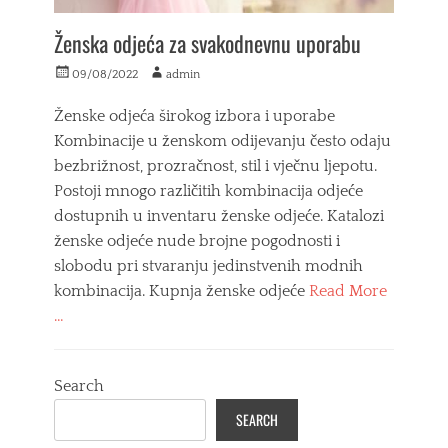
d
a
Ženska odjeća za svakodnevnu uporabu
l
j
Posted
Author
09/08/2022
admin
i
on
n
Ženske odjeća širokog izbora i uporabe
s
Kombinacije u ženskom odijevanju često odaju
k
bezbrižnost, prozračnost, stil i vječnu ljepotu.
o
u
Postoji mnogo različitih kombinacija odjeće
p
dostupnih u inventaru ženske odjeće. Katalozi
r
ženske odjeće nude brojne pogodnosti i
a
v
slobodu pri stvaranju jedinstvenih modnih
l
kombinacija. Kupnja ženske odjeće
Read More
j
…
a
n
Categories
j
M
e
Search
o
d
d
i
SEARCH
a
z
Tags