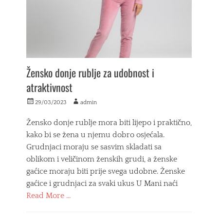
j
e
č
j
e
t
a
j
Žensko donje rublje za udobnost i
i
atraktivnost
c
e
Posted
Author
29/03/2023
admin
,
on
ž
Žensko donje rublje mora biti lijepo i praktično,
e
n
kako bi se žena u njemu dobro osjećala.
s
Grudnjaci moraju se sasvim skladati sa
k
oblikom i veličinom ženskih grudi, a ženske
e
t
gaćice moraju biti prije svega udobne. Ženske
a
gaćice i grudnjaci za svaki ukus U Mani naći
j
Read More …
i
c
Categories
e