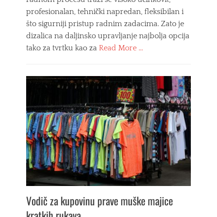
m
profesionalan, tehnički napredan, fleksibilan i
a
što sigurniji pristup radnim zadacima. Zato je
,
dizalica na daljinsko upravljanje najbolja opcija
ž
e
tako za tvrtku kao za
Read More …
n
Categories
s
k
P
e
r
g
o
a
i
ć
z
i
v
c
o
e
d
,
n
ž
j
e
a
n
Tags
s
d
k
a
Vodič za kupovinu prave muške majice
o
l
kratkih rukava
d
j