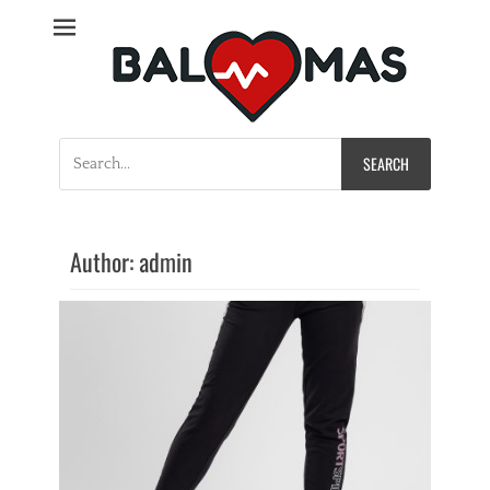
Bal Mas
Search
for:
Author:
admin