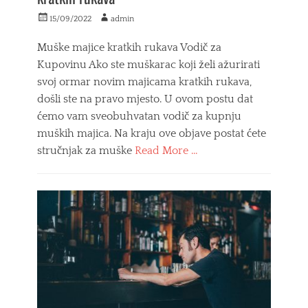
o
i
Posted
Author
n
15/09/2022
admin
n
on
j
s
e
Muške majice kratkih rukava Vodič za
k
r
o
Kupovinu Ako ste muškarac koji želi ažurirati
u
u
svoj ormar novim majicama kratkih rukava,
b
p
l
došli ste na pravo mjesto. U ovom postu dat
r
j
a
ćemo vam sveobuhvatan vodič za kupnju
e
v
muških majica. Na kraju ove objave postat ćete
l
stručnjak za muške
Read More …
j
a
Categories
n
M
j
o
e
d
d
a
i
Tags
z
m
a
u
l
š
i
k
c
e
o