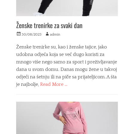
Ženske trenirke za svaki dan
Posted
Author
30/08/2023
admin
on
Ženske trenirke su, kao i ženske tajice, jako
udobna odjeća koja se već dugo koristi za
mnogo više nego samo za sport i preživljavanje
dana u svom domu. Danas mogu žene u takvoj
odjeći na šetnju ili na piče sa prijateljicom. A šta
je najbolje,
Read More …
Categories
M
o
d
a
Tags
d