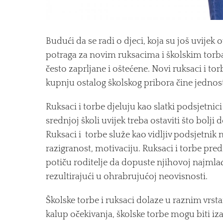
Budući da se radi o djeci, koja su još uvijek o
potraga za novim ruksacima i školskim torb
često zaprljane i oštećene. Novi ruksaci i torbe
kupnju ostalog školskog pribora čine jedno
Ruksaci i torbe djeluju kao slatki podsjetnici
srednjoj školi uvijek treba ostaviti što bolj
Ruksaci i torbe služe kao vidljiv podsjetnik
razigranost, motivaciju. Ruksaci i torbe pred
potiču roditelje da dopuste njihovoj najmlađ
rezultirajući u ohrabrujućoj neovisnosti.
Školske torbe i ruksaci dolaze u raznim vrst
kalup očekivanja, školske torbe mogu biti iz