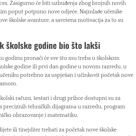
ces. Zasigurno će biti uzbuđenja zbog brojnih novih
jajnim poput potpuno nove odjeće. Najmlađe učenike
ove školske avanture, a savršena motivacija za to su
 školske godine bio što lakši
sku godinu pronaći će sve što mu treba u školskom
kolske godine ili prvi dan godine u novom razredu, u
 je učeniku potrebno za uspješan i učinkovit početak nove
gramom.
kolski računi, šestari i drugi pribor dostupni su za
ja preciznih tehničkih dijagrama u razredu, program
ničko obrazovanje i matematiku.
ijete ili tinejdžer trebati za početak nove školske