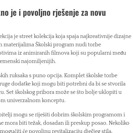
o je i povoljno rješenje za novu
cija je street kolekcija koja spaja najkreativnije dizajne
im materijalima Školski program nudi torbe
tivima iz animiranih filmova koji su popularni među
remenski najomiljenijih.
skih ruksaka s puno opcija. Komplet školske torbe
ruge dodatke koji mogu biti potrebni da bi se stvorila
u. Set školskog pribora može se što bolje uklopiti u
svom univerzalnom konceptu.
obitelji mogu se riješiti dobrim školskim programom i
e mora biti težak, dosadan ili preskup posao. Nekoliko
omogućiti će povoljnu revitalizaciju dječjeg stila.