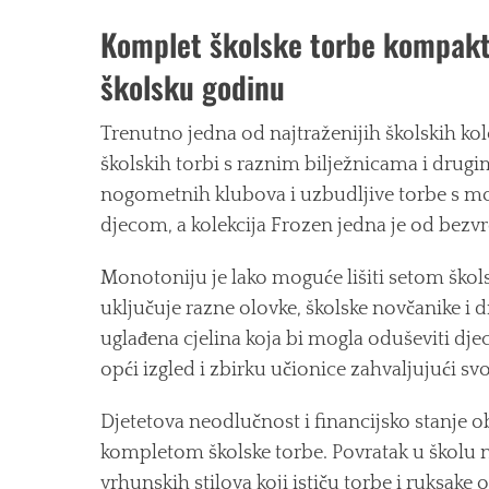
Komplet školske torbe kompaktn
školsku godinu
Trenutno jedna od najtraženijih školskih kolek
školskih torbi s raznim bilježnicama i drug
nogometnih klubova i uzbudljive torbe s mo
djecom, a kolekcija Frozen jedna je od bezv
Monotoniju je lako moguće lišiti setom škol
uključuje razne olovke, školske novčanike i d
uglađena cjelina koja bi mogla oduševiti djec
opći izgled i zbirku učionice zahvaljujući 
Djetetova neodlučnost i financijsko stanje 
kompletom školske torbe. Povratak u školu n
vrhunskih stilova koji ističu torbe i ruksake 