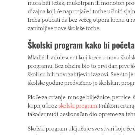
mora biti težak, mukotrpan ili monoton pro
dizajna koji će naprtnjače i torbe učiniti s
treba poticati da bez većeg otpora krenu u n
zanimljive nove školske torbe.
Školski program kako bi početak
Mladić ili adolescent koji kreće u novu škol
programu. Bez obzira bio to prvi dan prve š
školi su bili novi zahtjevi i izazovi. Sve što
školske godine predviđeno je školskim pro
Ploče za crtanje, mnoge bilježnice, pernice, š
kupnju kroz
školski program
.Prilikom crtan
također nudi beskonačan dio opreme za teh
Školski program uključuje sve stvari koje će d