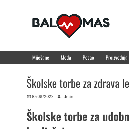
Bal Mas
Primary Menu
Skip
Miješane
Moda
Posao
Proizvodnja
to
content
Školske torbe za zdrava l
Posted
Author
10/08/2022
admin
on
Školske torbe za udobn