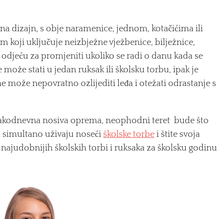
na dizajn, s obje naramenice, jednom, kotačićima ili
m koji uključuje neizbježne vježbenice, bilježnice,
, odjeću za promjeniti ukoliko se radi o danu kada se
e može stati u jedan ruksak ili školsku torbu, ipak je
 može nepovratno ozlijediti leđa i otežati odrastanje s
a svakodnevna nosiva oprema, neophodni teret bude što
 simultano uživaju noseći
školske torbe
i štite svoja
najudobnijih školskih torbi i ruksaka za školsku godinu