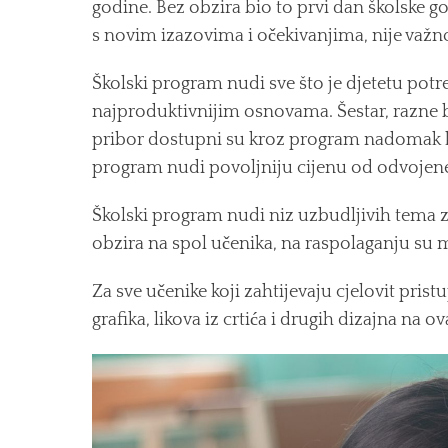
godine. Bez obzira bio to prvi dan školske g
s novim izazovima i očekivanjima, nije važn
Školski program nudi sve što je djetetu pot
najproduktivnijim osnovama. Šestar, razne bil
pribor dostupni su kroz program nadomak kl
program nudi povoljniju cijenu od odvojen
Školski program nudi niz uzbudljivih tema za
obzira na spol učenika, na raspolaganju s
Za sve učenike koji zahtijevaju cjelovit prist
grafika, likova iz crtića i drugih dizajna n