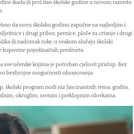
odine ikada ili prvi dan školske godine u novom razredu
o.
rebno da novu školsku godinu započne na najboljim i
ježnice i drugi pribor, pernice, ploče za crtanje i drugi
ika ili nadomak ruke, u svakom slučaju školski
e kupovine pojedinačnih predmeta.
 sve učenike kojima je potreban cjelovit pristup. Bez
u mu bezbrojne mogućnosti obrazovanja.
up, školski program nudi niz fascinantnih tema, grafita,
a ovalnim, okruglim, ravnim i preklopnim olovkama.