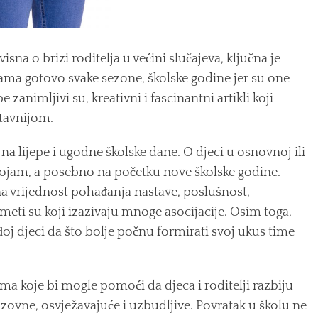
visna o brizi roditelja u većini slučajeva, ključna je
ama gotovo svake sezone, školske godine jer su one
 zanimljivi su, kreativni i fascinantni artikli koji
stavnijom.
 na lijepe i ugodne školske dane. O djeci u osnovnoj ili
i dojam, a posebno na početku nove školske godine.
 na vrijednost pohađanja nastave, poslušnost,
meti su koji izazivaju mnoge asocijacije. Osim toga,
oj djeci da što bolje počnu formirati svoj ukus time
ama koje bi mogle pomoći da djeca i roditelji razbiju
azovne, osvježavajuće i uzbudljive. Povratak u školu ne