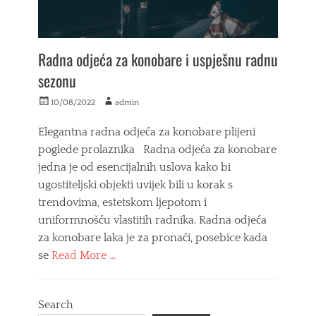
Radna odjeća za konobare i uspješnu radnu
sezonu
Posted
Author
10/08/2022
admin
on
Elegantna radna odjeća za konobare plijeni
poglede prolaznika Radna odjeća za konobare
jedna je od esencijalnih uslova kako bi
ugostiteljski objekti uvijek bili u korak s
trendovima, estetskom ljepotom i
uniformnošću vlastitih radnika. Radna odjeća
za konobare laka je za pronaći, posebice kada
se
Read More …
Categories
P
Search
r