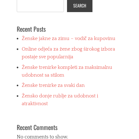
o
SEARCH
i
z
v
o
Recent Posts
d
n
Ženske jakne za zimu – vodič za kupovinu
j
Online odjeća za žene zbog širokog izbora
a
Tags
postaje sve popularnija
r
Ženske trenirke kompleti za maksimalnu
a
d
udobnost sa stilom
n
Ženske trenirke za svaki dan
a
o
Žensko donje rublje za udobnost i
d
j
atraktivnost
e
ć
a
Recent Comments
k
o
No comments to show.
n