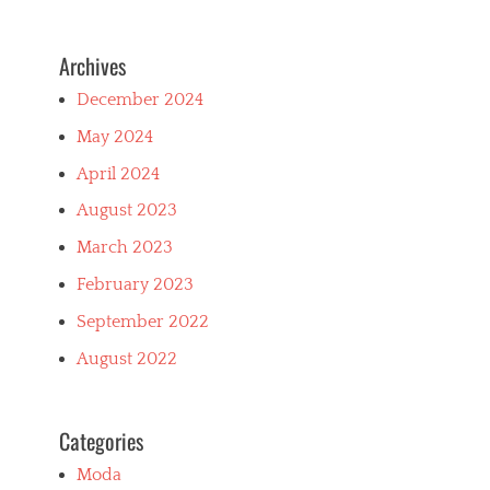
o
b
Archives
a
r
December 2024
a
,
May 2024
r
a
April 2024
d
n
August 2023
a
March 2023
o
d
February 2023
j
e
September 2022
ć
a
August 2022
k
o
n
Categories
o
b
Moda
a