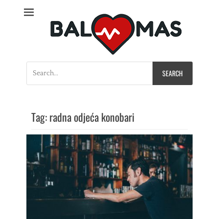
Bal Mas
Search
for:
Tag:
radna odjeća konobari